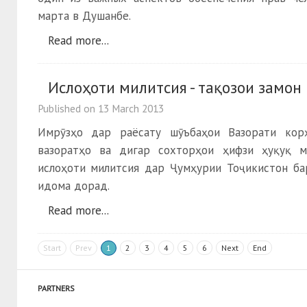
марта в Душанбе.
Read more...
Ислоҳоти милитсия - тақозои замон
Published on
13 March 2013
Имрӯзҳо дар раёсату шӯъбаҳои Вазорати кор
вазоратҳо ва дигар сохторҳои ҳифзи ҳуқуқ м
ислоҳоти милитсия дар Ҷумҳурии Тоҷикистон ба
идома дорад.
Read more...
Start
Prev
1
2
3
4
5
6
Next
End
PARTNERS