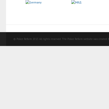
© Police Reform 2013 All rights reserved. The Police Reform website was created b