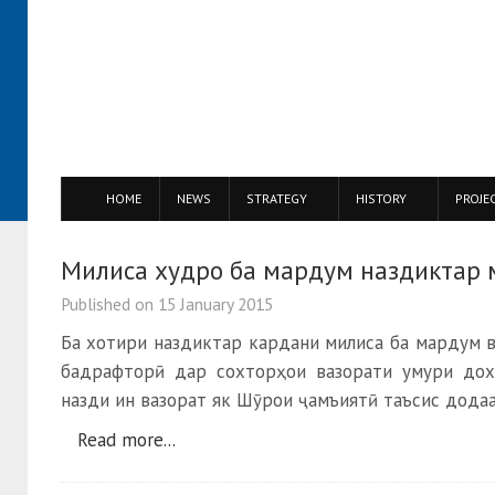
HOME
NEWS
STRATEGY
HISTORY
PROJE
Милиса худро ба мардум наздиктар 
Published on
15 January 2015
Ба хотири наздиктар кардани милиса ба мардум в
бадрафторӣ дар сохторҳои вазорати умури дох
назди ин вазорат як Шӯрои ҷамъиятӣ таъсис додаа
Read more...