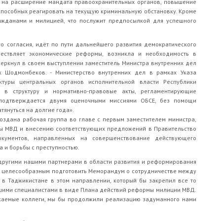
х на расширение мандата правоохранительных органов, повышение
 способных реагировать на текущую криминальную обстановку. Кроме
ажданами и милицией, что послужит предпосылкой для успешного
го согласия, идёт по пути дальнейшего развития демократического
ествляет экономические реформы, возникла и необходимость в
черкнул в своем выступлении заместитель Министра внутренних дел
 Шодмонбеков. - Министерство внутренних дел в рамках Указа
ктуры центральных органов исполнительной власти Республики
 в структуру и нормативно-правовые акты, регламентирующие
 подтверждается двумя оценочными миссиями ОБСЕ, без помощи
януться на долгие года».
здана рабочая группа во главе с первым заместителем министра,
ы МВД и внесению соответствующих предложений в Правительство
окументов, направленных на совершенствование действующего
 и борьбы с преступностью.
 другими нашими партнерами в области развития и реформирования
я целесообразным подготовить Меморандум о сотрудничестве между
в Таджикистане в этом направлении, который бы закрепил все то
ашими специалистами в виде Плана действий реформы милиции МВД.
жаемые коллеги, мы бы продолжили реализацию задуманного нами