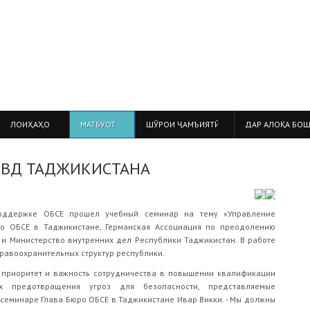
ЛОИҲАҲО
МАТБУОТ
ШӮРОИ ҶАМЪИЯТӢ
ДАР АЛОҚА БО
МВД ТАДЖИКИСТАНА
оддержке ОБСЕ прошел учебный семинар на тему «Управление
о ОБСЕ в Таджикистане, Германская Ассоциация по преодолению
 и Министерство внутренних дел Республики Таджикистан. В работе
равоохранительных структур республики.
приоритет и важность сотрудничества в повышении квалификации
ях предотвращения угроз для безопасности, представляемые
 семинаре Глава Бюро ОБСЕ в Таджикистане Ивар Викки. - Мы должны