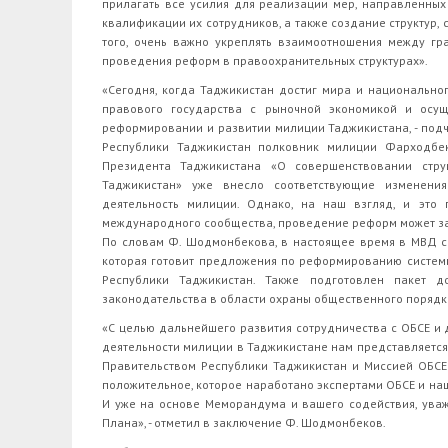
прилагать все усилия для реализации мер, направленны
квалификации их сотрудников, а также создание структур,
того, очень важно укреплять взаимоотношения между гр
проведения реформ в правоохранительных структурах».
«Сегодня, когда Таджикистан достиг мира и национально
правового государства с рыночной экономикой и осущ
реформировании и развитии милиции Таджикистана, - под
Республики Таджикистан полковник милиции Фарходбек
Президента Таджикистана «О совершенствовании стру
Таджикистан» уже внесло соответствующие изменения
деятельность милиции. Однако, на наш взгляд, и это
международного сообщества, проведение реформ может зат
По словам Ф. Шодмонбекова, в настоящее время в МВД со
которая готовит предложения по реформированию систем
Республики Таджикистан. Также подготовлен пакет д
законодательства в области охраны общественного порядка
«С целью дальнейшего развития сотрудничества с ОБСЕ и
деятельности милиции в Таджикистане нам представляетс
Правительством Республики Таджикистан и Миссией ОБСЕ 
положительное, которое наработано экспертами ОБСЕ и н
И уже на основе Меморандума и вашего содействия, ува
Плана», - отметил в заключение Ф. Шодмонбеков.