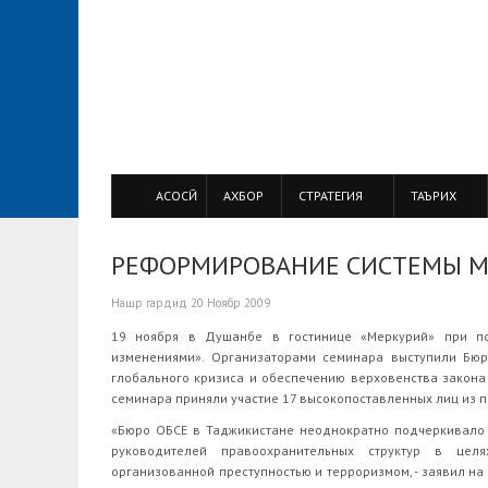
АСОСӢ
АХБОР
СТРАТЕГИЯ
ТАЪРИХ
РЕФОРМИРОВАНИЕ СИСТЕМЫ 
Нашр гардид
20 Ноябр 2009
19 ноября в Душанбе в гостинице «Меркурий» при п
изменениями». Организаторами семинара выступили Бюр
глобального кризиса и обеспечению верховенства закона
семинара приняли участие 17 высокопоставленных лиц из п
«Бюро ОБСЕ в Таджикистане неоднократно подчеркивало 
руководителей правоохранительных структур в цел
организованной преступностью и терроризмом, - заявил на